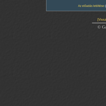
Az előadás letöltése
(
[Vissz
© Ga