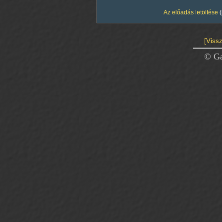
Az előadás letöltése
(
[Vissz
© Ga