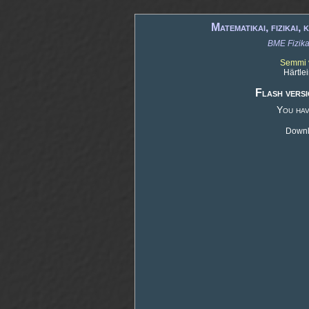
Matematikai, fizikai
BME Fizika
Semmi va
Härtle
Flash versi
You hav
Downlo