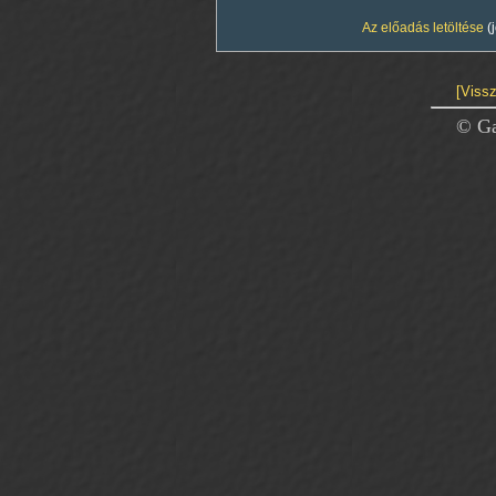
Az előadás letöltése
(
[Vissz
© Ga