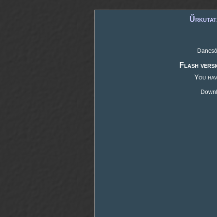
Űrkutat
Dancsó 
Flash versi
You hav
Downlo