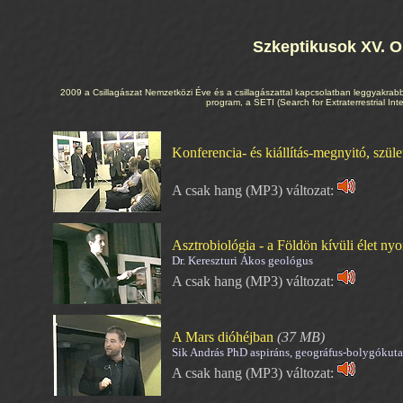
Szkeptikusok XV. Or
2009 a Csillagászat Nemzetközi Éve és a csillagászattal kapcsolatban leggyakrab
program, a SETI (Search for Extraterrestrial I
Konferencia- és kiállítás-megnyitó, szül
A csak hang (MP3) változat:
Asztrobiológia - a Földön kívüli élet n
Dr. Kereszturi Ákos geológus
A csak hang (MP3) változat:
A Mars dióhéjban
(37 MB)
Sik András PhD aspiráns, geográfus-bolygókuta
A csak hang (MP3) változat: