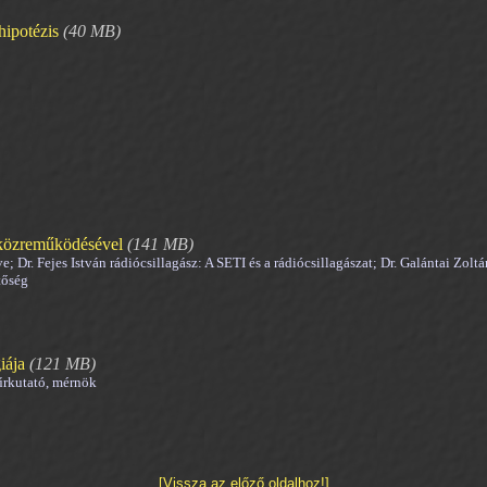
ipotézis
(40 MB)
 közreműködésével
(141 MB)
ve; Dr. Fejes István rádiócsillagász: A SETI és a rádiócsillagászat; Dr. Galántai Z
tőség
iája
(121 MB)
 űrkutató, mérnök
[Vissza az előző oldalhoz!]