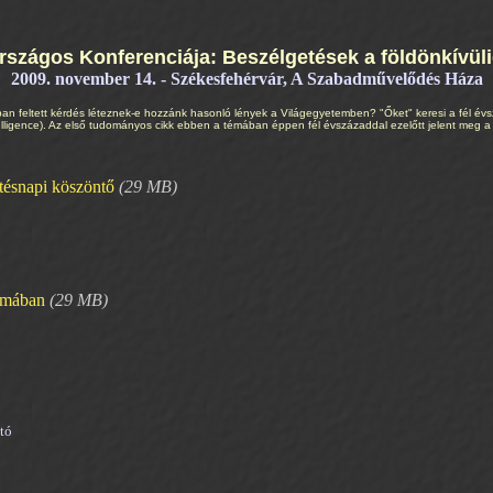
szágos Konferenciája: Beszélgetések a földönkívüli
2009. november 14. - Székesfehérvár, A Szabadművelődés Háza
ban feltett kérdés léteznek-e hozzánk hasonló lények a Világegyetemben? "Őket" keresi a fél év
ntelligence). Az első tudományos cikk ebben a témában éppen fél évszázaddal ezelőtt jelent meg a
etésnapi köszöntő
(29 MB)
yomában
(29 MB)
tó