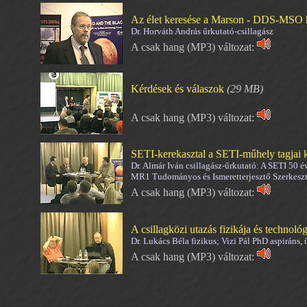
Az élet keresése a Marson - DDS-MSO h
Dr. Horváth András űrkutató-csillagász
A csak hang (MP3) változat:
Kérdések és válaszok
(29 MB)
A csak hang (MP3) változat:
SETI-kerekasztal a SETI-műhely tagjai
Dr. Almár Iván csillagász-űrkutató: A SETI 50 é
MR1 Tudományos és Ismeretterjesztő Szerkesz
A csak hang (MP3) változat:
A csillagközi utazás fizikája és technológ
Dr. Lukács Béla fizikus; Vizi Pál PhD aspiráns,
A csak hang (MP3) változat: