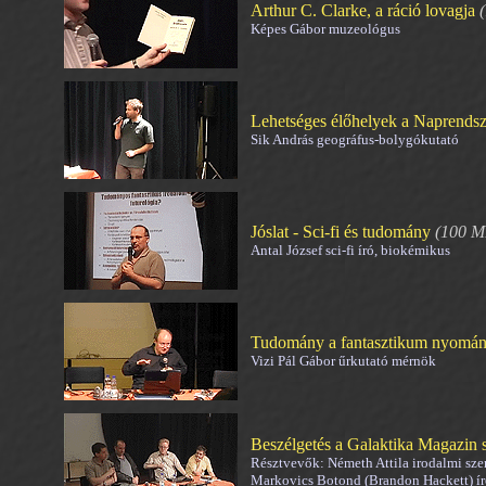
Arthur C. Clarke, a ráció lovagja
(
Képes Gábor muzeológus
Lehetséges élőhelyek a Naprends
Sik András geográfus-bolygókutató
Jóslat - Sci-fi és tudomány
(100 M
Antal József sci-fi író, biokémikus
Tudomány a fantasztikum nyomán (s
Vizi Pál Gábor űrkutató mérnök
Beszélgetés a Galaktika Magazin s
Résztvevők: Németh Attila irodalmi sz
Markovics Botond (Brandon Hackett) író