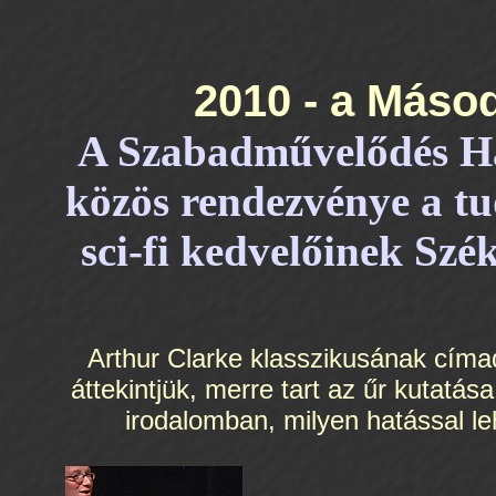
2010 - a Máso
A Szabadművelődés Há
közös rendezvénye a tu
sci-fi kedvelőinek Szé
Arthur Clarke klasszikusának cím
áttekintjük, merre tart az űr kutatás
irodalomban, milyen hatással l