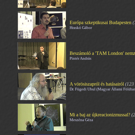
Európa szkeptikusai Budapesten
(
Hraskó Gábor
Beszámoló a 'TAM London' nemzet
Pintér András
A vörösiszapról és hatásairól
(123
Dr. Fügedi Ubul (Magyar Állami Földtan
Mi a baj az újkreacionizmussal?
(
Meszéna Géza