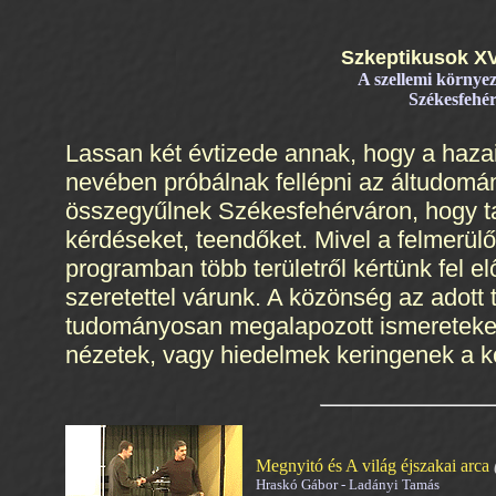
Szkeptikusok XV
A szellemi környe
Székesfehér
Lassan két évtizede annak, hogy a haza
nevében próbálnak fellépni az áltudomá
összegyűlnek Székesfehérváron, hogy ta
kérdéseket, teendőket. Mivel a felmerül
programban több területről kértünk fel e
szeretettel várunk. A közönség az adott
tudományosan megalapozott ismereteket
nézetek, vagy hiedelmek keringenek a k
Megnyitó és A világ éjszakai arca
Hraskó Gábor - Ladányi Tamás