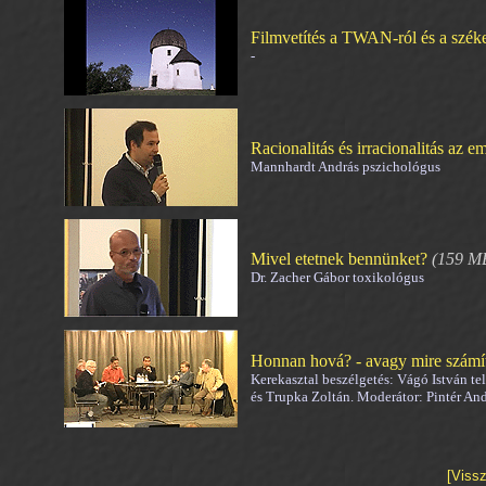
Filmvetítés a TWAN-ról és a széke
-
Racionalitás és irracionalitás az 
Mannhardt András pszichológus
Mivel etetnek bennünket?
(159 M
Dr. Zacher Gábor toxikológus
Honnan hová? - avagy mire számít
Kerekasztal beszélgetés: Vágó István tel
és Trupka Zoltán. Moderátor: Pintér An
[Vissz