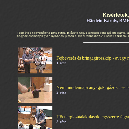
Kísérletek,
Härtlein Károly, BME 
Több éves hagyomány a BME Fizikai Intézete fizikus tehetséggondozó programja, a
hogy az esemény legyen nyilvános, jusson el minél többekhez. A kísérleti eszközök mögö
Fejbeverés és bringagiroszkóp - avag
1. rész
Nem mindennapi anyagok, gázok - és l
2. rész
Hőenergia-átalakulások: egyszerre fagyn
3. rész