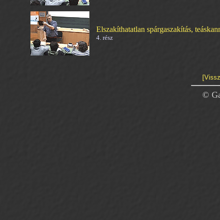
Elszakíthatatlan spárgaszakítás, teáskan
4. rész
[Vissz
© Ga