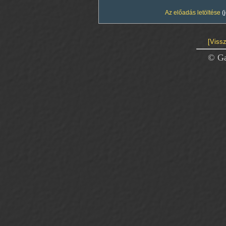
Az előadás letöltése
(
[Vissz
© Ga