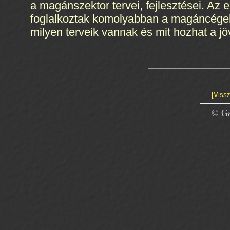
a magánszektor tervei, fejlesztései. Az
foglalkoztak komolyabban a magáncégek a
milyen terveik vannak és mit hozhat a j
[Vissz
© Ga