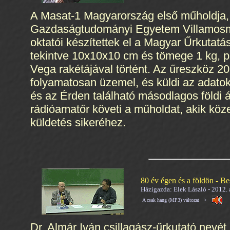
A Masat-1 Magyarország első műholdja,
Gazdaságtudományi Egyetem Villamosmér
oktatói készítettek el a Magyar Űrkutatás
tekintve 10x10x10 cm és tömege 1 kg, p
Vega rakétájával történt. Az űreszköz 201
folyamatosan üzemel, és küldi az adato
és az Érden található másodlagos földi á
rádióamatőr követi a műholdat, akik köz
küldetés sikeréhez.
80 év égen és a földön - Be
Házigazda: Elek László - 2012. á
A csak hang (MP3) változat >
Dr. Almár Iván csillagász-űrkutató nevét