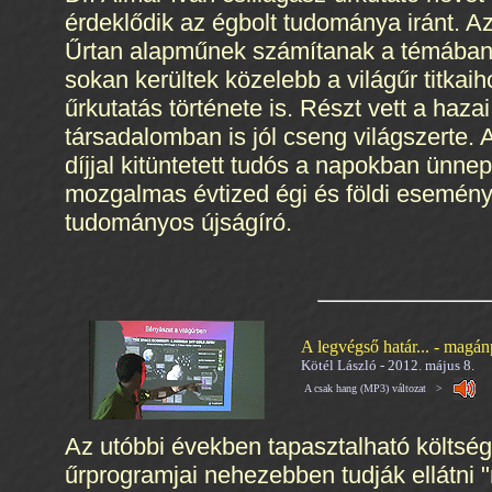
érdeklődik az égbolt tudománya iránt. Az
Űrtan alapműnek számítanak a témában. 
sokan kerültek közelebb a világűr titka
űrkutatás története is. Részt vett a haz
társadalomban is jól cseng világszerte.
díjjal kitüntetett tudós a napokban ünne
mozgalmas évtized égi és földi eseménye
tudományos újságíró.
A legvégső határ... - magá
Kötél László - 2012. május 8.
A csak hang (MP3) változat >
Az utóbbi években tapasztalható költsé
űrprogramjai nehezebben tudják ellátni "