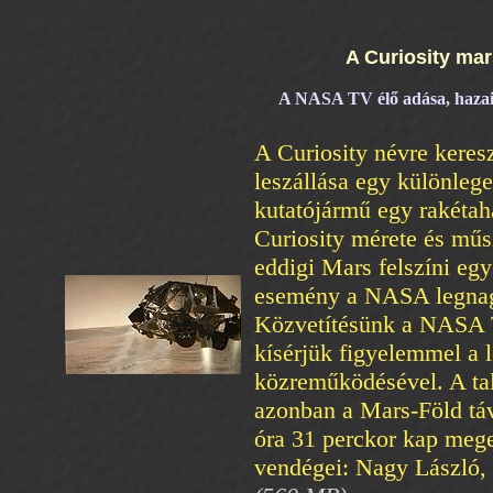
A Curiosity mar
A NASA TV élő adása, hazai 
A Curiosity névre keres
leszállása egy különlege
kutatójármű egy rakétaha
Curiosity mérete és műs
eddigi Mars felszíni eg
esemény a NASA legnag
Közvetítésünk a NASA T
kísérjük figyelemmel a 
közreműködésével. A tal
azonban a Mars-Föld táv
óra 31 perckor kap meger
vendégei: Nagy László, 