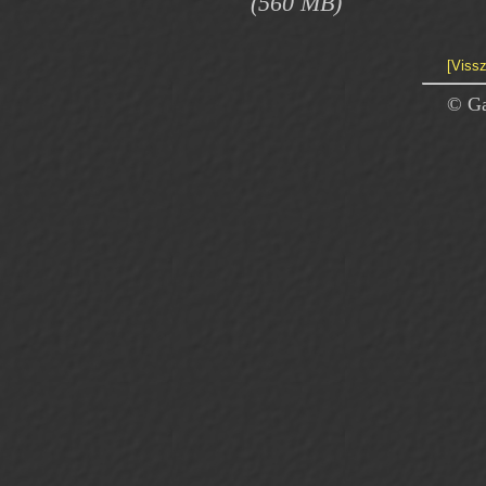
(560 MB)
[Vissz
© Ga