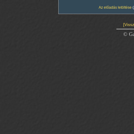
Az előadás letöltése
(
[Vissz
© Ga