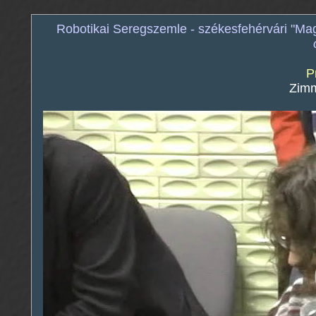
Robotikai Seregszemle - székesfehérvári "M
P
Zim