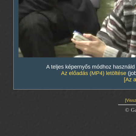
A teljes képernyős módhoz használd a 
Az előadás (MP4) letöltése
(jo
[Az 
[Vissz
© Ga