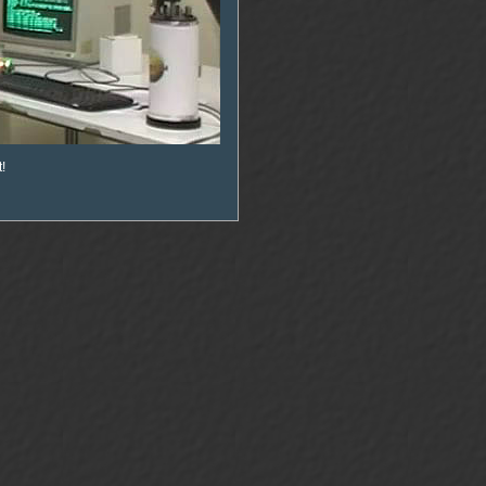
00
:
00
!