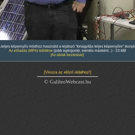
00
:
00
:
00
|
00
:
 teljes képernyős módhoz használd a lejátszó "kinagyítás teljes képernyőre" ikonját
Az előadás (MP4) letöltése
(jobb egérgomb, mentés másként...) -
53 MB
[Az ablak bezárása!]
[Vissza az előző oldalhoz!]
© GalileoWebcast.hu