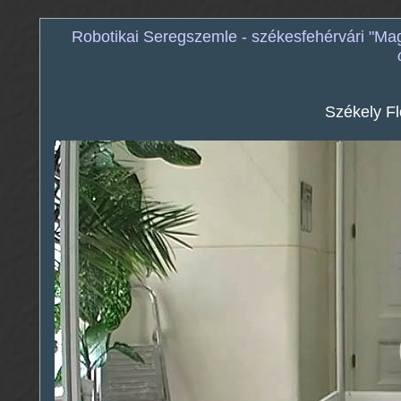
Robotikai Seregszemle - székesfehérvári "M
Székely Fl