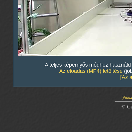
A teljes képernyős módhoz használd a 
Az előadás (MP4) letöltése
(jo
[Az 
[Vissz
© Ga