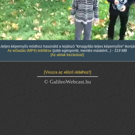
00
:
00
:
00
|
00
:
 teljes képernyős módhoz használd a lejátszó "kinagyítás teljes képernyőre" ikonját
Az előadás (MP4) letöltése
(jobb egérgomb, mentés másként...) -
319 MB
[Az ablak bezárása!]
[Vissza az előző oldalhoz!]
© GalileoWebcast.hu