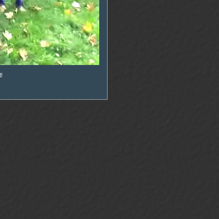
00
:
00
!