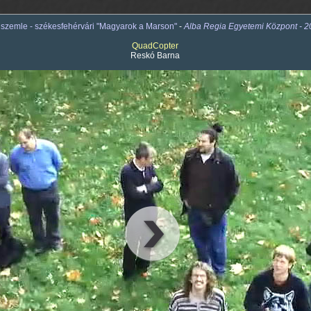
gszemle - székesfehérvári "Magyarok a Marson"
-
Alba Regia Egyetemi Központ - 20
QuadCopter
Reskó Barna