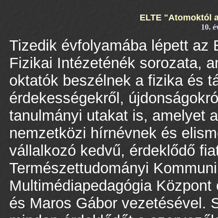
ELTE "Atomoktól a
10. é
Tizedik évfolyamába lépett a
Fizikai Intézeténék sorozata,
oktatók beszélnek a fizika és 
érdekességekről, újdonságokró
tanulmányi utakat is, amelyet a
nemzetközi hírnévnek és elism
vállalkozó kedvű, érdeklődő fi
Természettudományi Kommun
Multimédiapedagógia Központ c
és Maros Gábor vezetésével. S