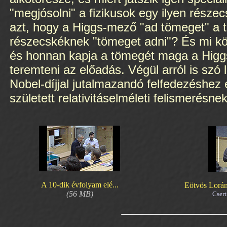
"megjósolni" a fizikusok egy ilyen része
azt, hogy a Higgs-mező "ad tömeget" a t
részecskéknek "tömeget adni"? És mi k
és honnan kapja a tömegét maga a Higgs
teremteni az előadás. Végül arról is szó
Nobel-díjjal jutalmazandó felfedezéshez
született relativitáselméleti felismerésnek
A 10-dik évfolyam elé...
Eötvös Lorán
(56 MB)
Csert