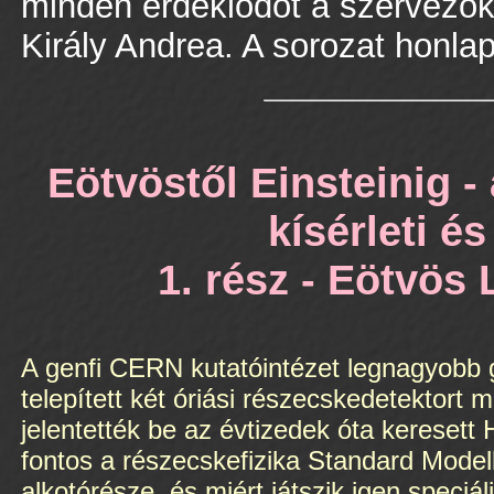
minden érdeklődőt a szervezők:
Király Andrea. A sorozat honla
Eötvöstől Einsteinig -
kísérleti és
1. rész - Eötvös 
A genfi CERN kutatóintézet legnagyobb g
telepített két óriási részecskedetektort
jelentették be az évtizedek óta keresett
fontos a részecskefizika Standard Model
alkotórésze, és miért játszik igen speci