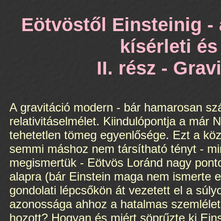
Eötvöstől Einsteinig -
kísérleti és
II. rész - Gra
A gravitáció modern - bár hamarosan száz
relativitáselmélet. Kiindulópontja a már 
tehetetlen tömeg egyenlősége. Ezt a közis
semmi máshoz nem társítható tényt - mi
megismertük - Eötvös Loránd nagy ponto
alapra (bár Einstein maga nem ismerte e
gondolati lépcsőkön át vezetett el a súl
azonossága ahhoz a hatalmas szemléleti v
hozott? Hogyan és miért söprűzte ki Einst