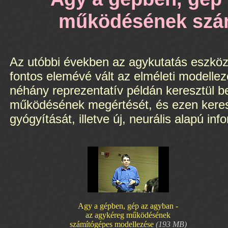
működésének szá
Az utóbbi években az agykutatás eszközt
fontos elemévé vált az elméleti modelle
néhány reprezentatív példán keresztül b
működésének megértését, és ezen keres
gyógyítását, illetve új, neurális alapú in
Agy a gépben, gép az agyban -
az agykéreg működésének
számítógépes modellezése
(193 MB)