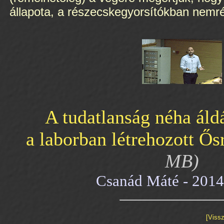
állapota, a részecskegyorsítókban nemré
A tudatlanság néha áld
a laborban létrehozott Ő
MB)
Csanád Máté - 2014
[Vissz