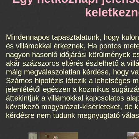
keletkezn
Mindennapos tapasztalatunk, hogy külön
és villámokkal érkeznek. Ha pontos mete
nagyon hasonló időjárási körülmények ese
akár százszoros eltérés észlelhető a vil
máig megválaszolatlan kérdése, hogy való
Számos hipotézis létezik a lehetséges 
jelenlététől egészen a kozmikus sugárz
áttekintjük a villámokkal kapcsolatos a
következő magyarázat-kísérleteket, de 
kérdésre nem tudunk megnyugtató válas