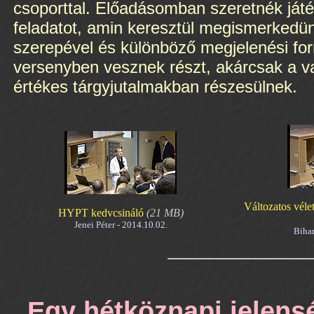
csoporttal. Előadásomban szeretnék ját
feladatot, amin keresztül megismerkedün
szerepével és különböző megjelenési for
versenyben vesznek részt, akárcsak a v
értékes tárgyjutalmakban részesülnek.
Változatos véle
HYPT kedvcsináló
(21 MB)
Jenei Péter - 2014.10.02.
Bihar
Egy hétköznapi jelensé