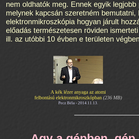
nem oldhatók meg. Ennek egyik legjobb 
melynek kapcsán szeretném bemutatni, h
elektronmikroszkópia hogyan járult hozzá
előadás természetesen röviden ismerteti
ill. az utóbbi 10 évben e területen végbem
A kék lézer anyaga az atomi
felbontású elektronmikroszkópban
(236 MB)
Pecz Béla - 2014.11.13.
Agy a gépben, gép 