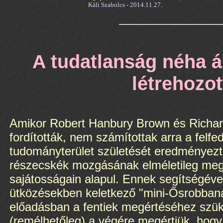
Káli Szabolcs - 2014.11.27.
A tudatlanság néha á
létrehozo
Amikor Robert Hanbury Brown és Richard
fordították, nem számítottak arra a fel
tudományterület születését eredményezt
részecskék mozgásának elméletileg megj
sajátosságain alapul. Ennek segítségével
ütközésekben keletkező "mini-Ősrobbanás"
előadásban a fentiek megértéséhez szüksé
(remélhetőleg) a végére megértjük, hogy