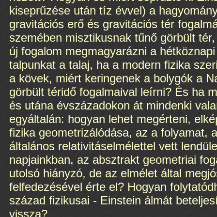
kiseprűzése után tíz évvel) a hagyományo
gravitációs erő és gravitációs tér fogal
szemében misztikusnak tűnő görbült tér,
új fogalom megmagyarázni a hétköznapi 
talpunkat a talaj, ha a modern fizika szer
a kövek, miért keringenek a bolygók a N
görbült téridő fogalmaival leírni? És ha
és utána évszázadokon át mindenki val
egyáltalán: hogyan lehet megérteni, elkép
fizika geometrizálódása, az a folyamat, am
általános relativitáselmélettel vett lendü
napjainkban, az absztrakt geometriai fo
utolsó hiányzó, de az elmélet által megj
felfedezésével érte el? Hogyan folytatód
század fizikusai - Einstein álmát beteljes
vissza?