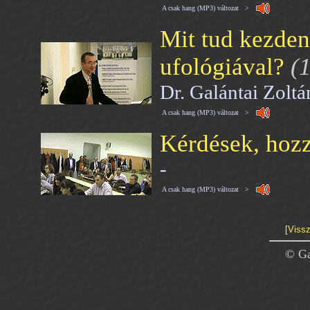
A csak hang (MP3) változat >
Mit tud kezden
ufológiával?
(1
Dr. Galántai Zolt
A csak hang (MP3) változat >
Kérdések, hozz
-
A csak hang (MP3) változat >
[Vissz
© Ga