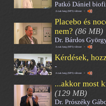
Patkó Dániel biofi
A csak hang (MP3) változat >
Placebo és noc
nem?
(86 MB)
Dr. Bárdos György
A csak hang (MP3) változat >
Kérdések, hozz
-
A csak hang (MP3) változat >
...akkor most 
(129 MB)
Dr. Prószéky Gábo