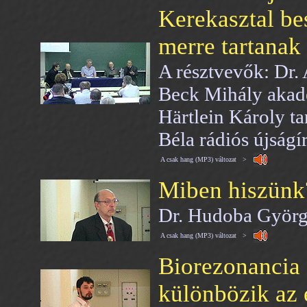
Kerekasztal bes
merre tartanak
A résztvevők: Dr. 
Beck Mihály akadé
Härtlein Károly t
Béla rádiós újságí
A csak hang (MP3) változat >
Miben hiszünk
Dr. Hudoba Györg
A csak hang (MP3) változat >
Biorezonancia 
különbözik az é