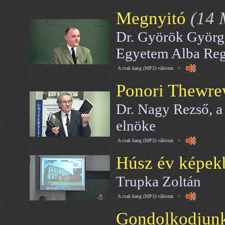
Megnyitó
(14 
Dr. Györök Györg
Egyetem Alba Reg
A csak hang (MP3) változat >
Ponori Thewre
Dr. Nagy Rezső, a
elnöke
A csak hang (MP3) változat >
Húsz év képek
Trupka Zoltán
A csak hang (MP3) változat >
Gondolkodjunk