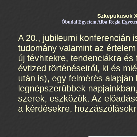
Szkeptikusok 
Óbudai Egyetem Alba Regia Egyetem
A 20., jubileumi konferencián
tudomány valamint az értelem
új tévhitekre, tendenciákra és 
évtized történéseiről, ki és m
után is), egy felmérés alapján
legnépszerűbbek napjainkban, 
szerek, eszközök. Az előadáso
a kérdésekre, hozzászólásokra