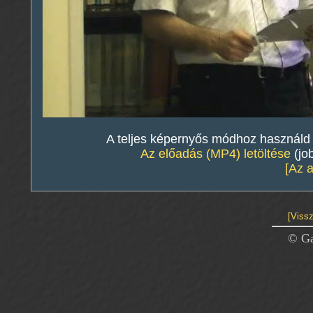
A teljes képernyős módhoz használd a 
Az előadás (MP4) letöltése
(jo
[Az 
[Vissz
© Ga