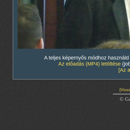
A teljes képernyős módhoz használd a 
Az előadás (MP4) letöltése
(jo
[Az 
[Vissz
© Ga