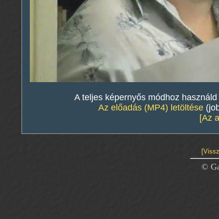
A teljes képernyős módhoz használd a 
Az előadás (MP4) letöltése
(jo
[Az 
[Vissz
© Ga