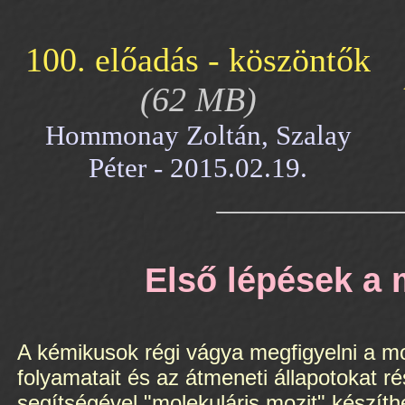
100. előadás - köszöntők
(62 MB)
Hommonay Zoltán, Szalay
Péter - 2015.02.19.
Első lépések a 
A kémikusok régi vágya megfigyelni a mo
folyamatait és az átmeneti állapotokat r
segítségével "molekuláris mozit" készíth