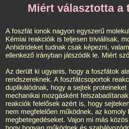
Miért választotta a
A foszfát ionok nagyon egyszerű molekul
Kémiai reakcióik is teljesen triviálisak
Anhidrideket tudnak csak képezni, valami
ellenkező irányban játszódik le. Miért sz
Az derült ki ugyanis, hogy a foszfátok al
rendszereknek. A foszfátcsoportok reakci
duplikálódnak, hogy a sejtek proteineket 
mechanikai mozgásként felszabadítanak a
reakciók felelősek azért is, hogy sejteken
nem megfelelően működnek, az komoly b
megbetegedéseket. Vajon mi más közös 
hogy hogyan működnek és szabályozódnak