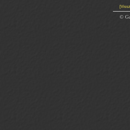
[Vissz
© Ga