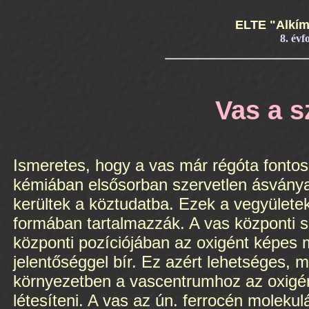
ELTE "Alkím
8. évf
Vas a 
Ismeretes, hogy a vas már régóta fontos
kémiában elsősorban szervetlen ásványai (p
kerültek a köztudatba. Ezek a vegyületek
formában tartalmazzák. A vas központi s
központi pozíciójában az oxigént képes 
jelentőséggel bír. Ez azért lehetséges, m
környezetben a vascentrumhoz az oxigén 
létesíteni. A vas az ún. ferrocén molek