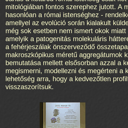
mitológiában fontos szerephez jutott. A 
hasonlóan a római istenséghez - rendelke
amellyel az evolúció során kialakult kül
még sok esetben nem ismert okok miatt -
amelyik a patogenitás molekuláris hátteré
a fehérjeszálak önszerveződő összetapa
makroszkópikus méretű aggregátumok ké
bemutatása mellett elsősorban azzal a k
megismerni, modellezni és megérteni a k
lehetőség arra, hogy a kedvezőtlen profil
visszaszorítsuk.