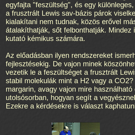
egyfajta "feszültség", és egy különleges, 
a frusztrált Lewis sav-bázis párok vise
kialakítani nem tudnak, közös erővel m
átalakíthatják, sőt felbonthatják. Mindez
kutató kémikus számára.
Az előadásban ilyen rendszereket ismerh
fejlesztésekig. De vajon minek köszönhe
vezetik le a feszültséget a frusztrált Le
stabil molekulák mint a H2 vagy a CO2?
margarin, avagy vajon mire használható
utolsósorban, hogyan segít a vegyésznek
Ezekre a kérdésekre is választ kaphatun