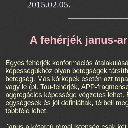
2015.02.05.
A fehérjék janus-a
Egyes fehérjék konformációs átalakulásá
képességükhöz olyan betegségek társítha
betegség. Más kórképek esetén azt tapas
vagy le (pl. Tau-fehérjék, APP-fragmens
aggregációs képessége végzetes lehet. B
egységesek és jól definiáltak, térbeli m
többféle lehet.
Janus a kétarcú római istenség csak két e