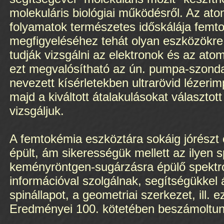
molekuláris biológiai működésről. Az atomi
folyamatok természetes időskálája femt
megfigyeléséhez tehát olyan eszközökre
tudják vizsgálni az elektronok és az ato
ezt megvalósítható az ún. pumpa-szonda
nevezett kísérletekben ultrarövid lézerim
majd a kiváltott átalakulásokat választo
vizsgáljuk.
A femtokémia eszköztára sokáig jórészt c
épült, ám sikerességük mellett az ilyen 
keményröntgen-sugárzásra épülő spektro
információval szolgálnak, segítségükkel 
spinállapot, a geometriai szerkezet, ill.
Eredményei 100. kötetében beszámoltun