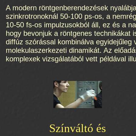
A modern röntgenberendezések nyalábjai
szinkrotronoknál 50-100 ps-os, a nemrég
10-50 fs-os impulzusokból áll, ez és a n
hogy bevonjuk a röntgenes technikákat i
diffúz szórással kombinálva egyidejűleg v
molekulaszerkezeti dinamikát. Az előadá
komplexek vizsgálatából vett példával illu
Színváltó és