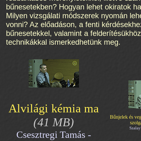
bűnesetekben? Hogyan lehet okiratok ha
Milyen vizsgálati módszerek nyomán lehe
vonni? Az előadáson, a fenti kérdésekhe
bűnesetekkel, valamint a felderítésükhöz 
technikákkal ismerkedhetünk meg.
Alvilági kémia ma
Bűnjelek és veg
(41 MB)
szolg
Szalay
Csesztregi Tamás -