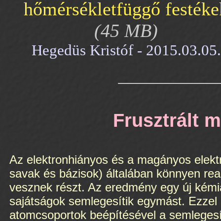
hőmérsékletfüggő festéke
(45 MB)
Hegedüs Kristóf - 2015.03.05.
Frusztrált 
Az elektronhiányos és a magányos elekt
savak és bázisok) általában könnyen re
vesznek részt. Az eredmény egy új kémia
sajátságok semlegesítik egymást. Ezzel m
atomcsoportok beépítésével a semlege