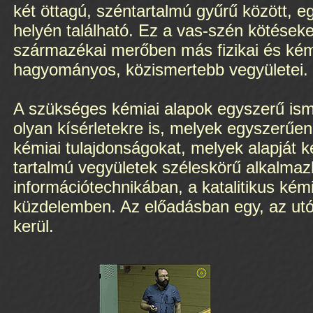
két öttagú, széntartalmú gyűrű között, 
helyén található. Ez a vas-szén kötéseke
származékai merőben más fizikai és kémi
hagyományos, közismertebb vegyületei.
A szükséges kémiai alapok egyszerű isme
olyan kísérletekre is, melyek egyszerűen
kémiai tulajdonságokat, melyek alapját 
tartalmú vegyületek széleskörű alkalmaz
információtechnikában, a katalitikus kém
küzdelemben. Az előadásban egy, az utób
kerül.