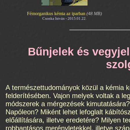
Fémorganikus kémia az iparban
(48 MB)
Csonka István - 2015.01.22.
Bűnjelek és vegyje
szol
A természettudományok közül a kémia köz
felderítésében. Vajon melyek voltak a l
módszerek a mérgezések kimutatására? 
Napóleon? Miként lehet lefoglalt kábítós
előállítására, illetve eredetére? Milyen 
robbantásos merényletekkel, illetve szá