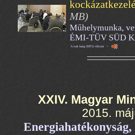
kockázatkezelé
MB)
Műhelymunka, veze
ÉMI-TÜV SÜD Kf
A csak hang (MP3) változat >
XXIV. Magyar Mi
2015. máj
Energiahatékonyság, L