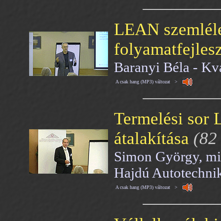
LEAN szemléle
folyamatfejles
Baranyi Béla - Kv
A csak hang (MP3) változat >
Termelési sor
átalakítása
(82
Simon György, min
Hajdú Autotechnika
A csak hang (MP3) változat >