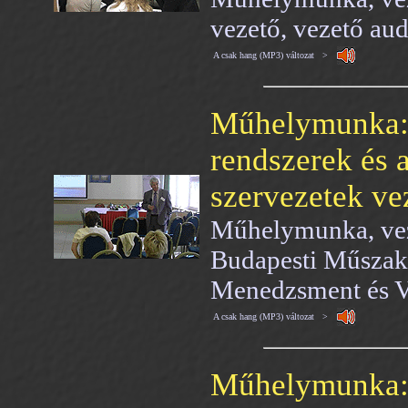
vezető, vezető aud
A csak hang (MP3) változat >
Műhelymunka:
rendszerek és a
szervezetek ve
Műhelymunka, veze
Budapesti Műszak
Menedzsment és V
A csak hang (MP3) változat >
Műhelymunka: V