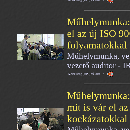
A csak hang (MP3) változat >
Műhelymunka: F
el az új ISO 9
folyamatokkal
Műhelymunka, veze
vezető auditor - 
A csak hang (MP3) változat >
Műhelymunka: 
mit is vár el a
kockázatokkal
Műhelymunka, veze