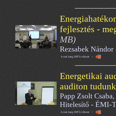
Energiahatékon
fejlesztés - me
MB)
Rezsabek Nándor 
A csak hang (MP3) változat >
Energetikai au
auditon tudun
Papp Zsolt Csaba,
Hitelesítő - ÉMI
A csak hang (MP3) változat >