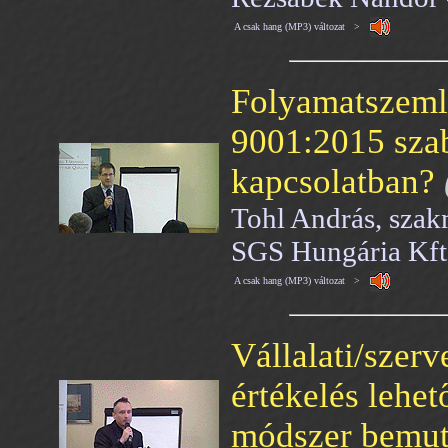
A csak hang (MP3) változat >
Folyamatszemlé
9001:2015 sza
kapcsolatban?
Tohl András, szak
SGS Hungária Kft
A csak hang (MP3) változat >
Vállalati/szerv
értékelés lehet
módszer bemut