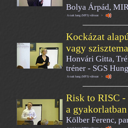
Bolya Árpád, MIR
A csak hang (MP3) változat >
Kockázat alapú
vagy szisztem
Honvári Gitta, Tré
tréner - SGS Hung
A csak hang (MP3) változat >
Risk to RISC -
a gyakorlatban
Kölber Ferenc, par