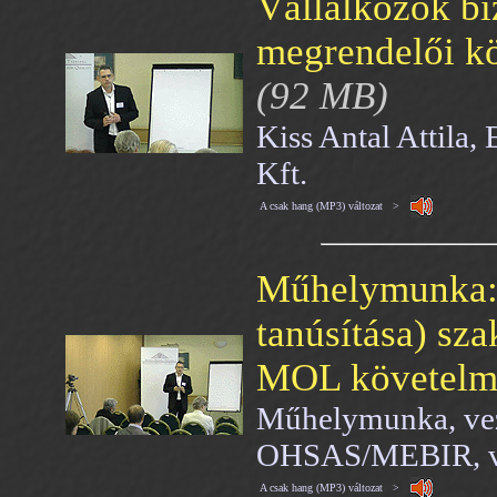
Vállalkozók bi
megrendelői kö
(92 MB)
Kiss Antal Attila
Kft.
A csak hang (MP3) változat >
Műhelymunka: 
tanúsítása) sz
MOL követelm
Műhelymunka, vez
OHSAS/MEBIR, ve
A csak hang (MP3) változat >