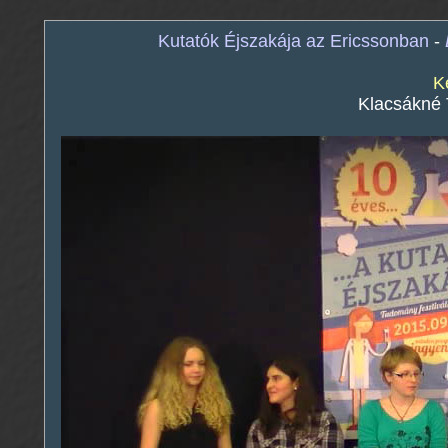
Kutatók Éjszakája az Ericssonban
-
K
Klacsákné 