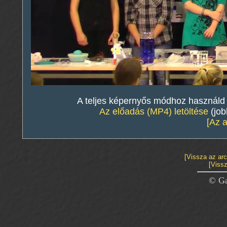
A teljes képernyős módhoz használd a 
Az előadás (MP4) letöltése
(job
[Az 
[Vissza az ar
[Vissz
© Ga