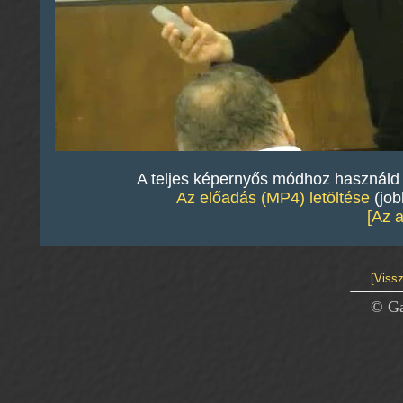
A teljes képernyős módhoz használd a 
Az előadás (MP4) letöltése
(job
[Az 
[Vissz
© Ga