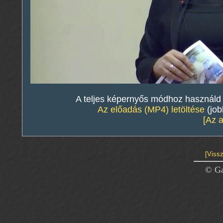
A teljes képernyős módhoz használd a 
Az előadás (MP4) letöltése
(job
[Az 
[Vissz
© Ga