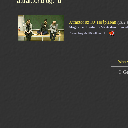
attraktor.blog.hu
Xtraktor az IQ Terápiában
(181 
Magyarósi Csaba és Mesterházi Dávid
A csak hang (MP3) változat >
[Vissz
© Ga