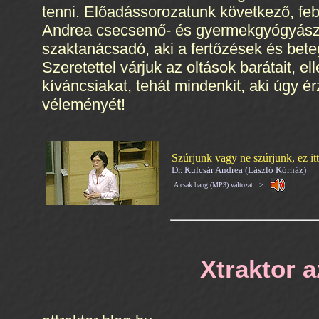
tenni. Előadássorozatunk következő, fe
Andrea csecsemő- és gyermekgyógyász, 
szaktanácsadó, aki a fertőzések és bet
Szeretettel várjuk az oltások barátait, e
kíváncsiakat, tehát mindenkit, aki úgy é
véleményét!
Szúrjunk vagy ne szúrjunk, ez it
Dr. Kulcsár Andrea (László Kórház)
A csak hang (MP3) változat >
Xtraktor 