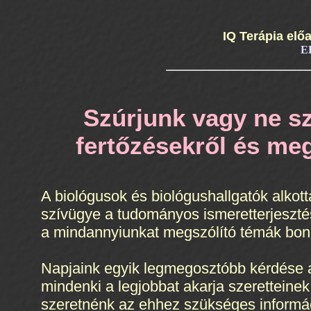
IQ Terápia elő
E
Szúrjunk vagy ne szú
fertőzésekről és me
A biológusok és biológushallgatók alkot
szívügye a tudományos ismeretterjeszt
a mindannyiunkat megszólító témák bon
Napjaink egyik legmegosztóbb kérdése a
mindenki a legjobbat akarja szeretteine
szeretnénk az ehhez szükséges informác