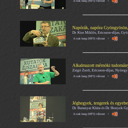
A csak hang (MP3) változat >
Napórák, napóra Gyöngyösön,
Dr. Kiss Miklós, Ericsson-díjas, Gy
A csak hang (MP3) változat >
Alkalmazott mérnöki tudomány
Zsigó Zsolt, Ericsson-díjas, Nyíreg
A csak hang (MP3) változat >
Jéghegyek, tengerek és egyeb
Dr. Baranyai Klára és Dr. Honyek Gy
A csak hang (MP3) változat >