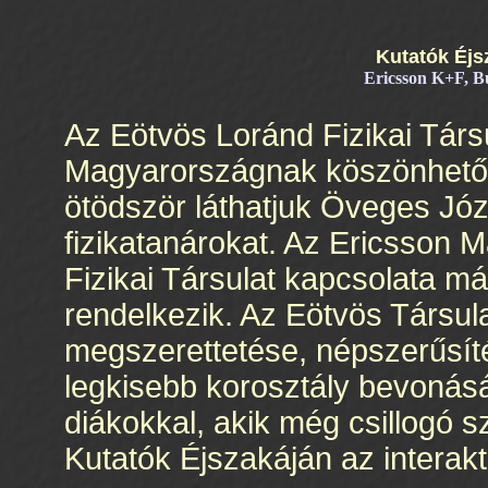
Kutatók Éjs
Ericsson K+F, Bu
Az Eötvös Loránd Fizikai Társ
Magyarországnak köszönhető
ötödször láthatjuk Öveges Józs
fizikatanárokat. Az Ericsson
Fizikai Társulat kapcsolata má
rendelkezik. Az Eötvös Társulat
megszerettetése, népszerűsíté
legkisebb korosztály bevonásáv
diákokkal, akik még csillogó 
Kutatók Éjszakáján az interakt