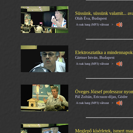
Süssünk, süssünk valamit... av
Oláh Éva, Budapest
A csak hang (MP3) változat >
Elektrosztatika a mindennapo
Gärtner István, Budapest
A csak hang (MP3) változat >
Öveges József professzor ny
Pál Zoltán, Ericsson-díjas, Gödre
A csak hang (MP3) változat >
Meglepő kísérletek, ismert ma