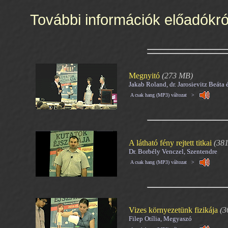
További információk előadókr
Megnyitó
(273 MB)
Jakab Roland, dr. Jarosievitz Beáta 
A csak hang (MP3) változat >
A látható fény rejtett titkai
(38
Dr. Borbély Venczel, Szentendre
A csak hang (MP3) változat >
Vizes környezetünk fizikája
(3
Filep Otília, Megyaszó