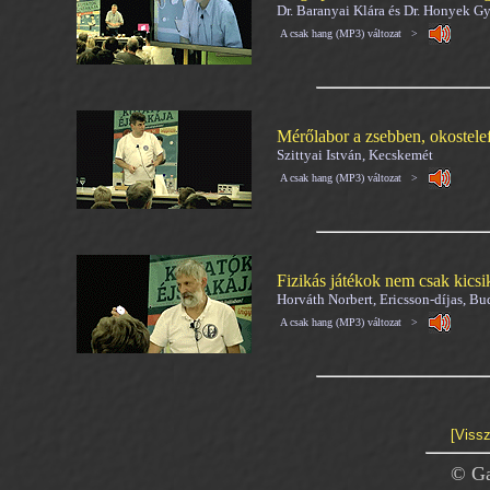
Dr. Baranyai Klára és Dr. Honyek Gy
A csak hang (MP3) változat >
Mérőlabor a zsebben, okostele
Szittyai István, Kecskemét
A csak hang (MP3) változat >
Fizikás játékok nem csak kics
Horváth Norbert, Ericsson-díjas, Bu
A csak hang (MP3) változat >
[Vissz
© Ga