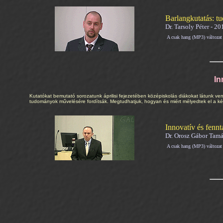
Barlangkutatás: tu
Dr. Tarsoly Péter - 20
A csak hang (MP3) válto
In
Kutatókat bemutató sorozatunk áprilisi fejezetében középiskolás diákokat látunk ven
tudományok művelésére fordítsák. Megtudhatjuk, hogyan és miért mélyedtek el a kém
Innovatív és fen
Dr. Orosz Gábor Tamás
A csak hang (MP3) válto