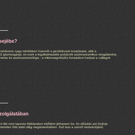
lsejébe?
a módszere nagy mértékben hasonlít a geofizikusok kutatásaira, akik a
ékű gázmozgásai, és ezek a legalkalmasabb pulzációk asztroszeizmikus vizsgálatokra.
ometria és asztroszeizmológia - a mikromagnitúdós forradalom hatásai a csillagok
szolgálatában
i láb nem taposta földdarabot elsőként járhasson be. Az előadás azt kívánja
retlen föld alatti világ megismerésében. Szó lesz a szerző motivációjáról,