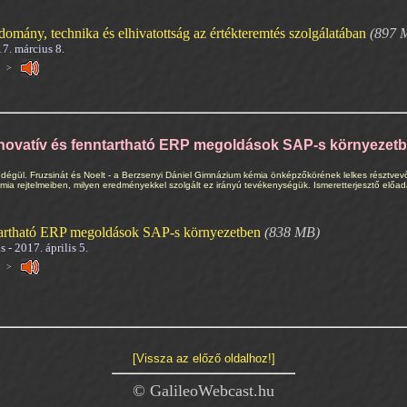
domány, technika és elhivatottság az értékteremtés szolgálatában
(897 
17. március 8.
zat >
novatív és fenntartható ERP megoldások SAP-s környezet
dégül. Fruzsinát és Noelt - a Berzsenyi Dániel Gimnázium kémia önképzőkörének lelkes résztvevői
ia rejtelmeiben, milyen eredményekkel szolgált ez irányú tevékenységük. Ismeretterjesztő előad
ntartható ERP megoldások SAP-s környezetben
(838 MB)
 - 2017. április 5.
zat >
[Vissza az előző oldalhoz!]
© GalileoWebcast.hu