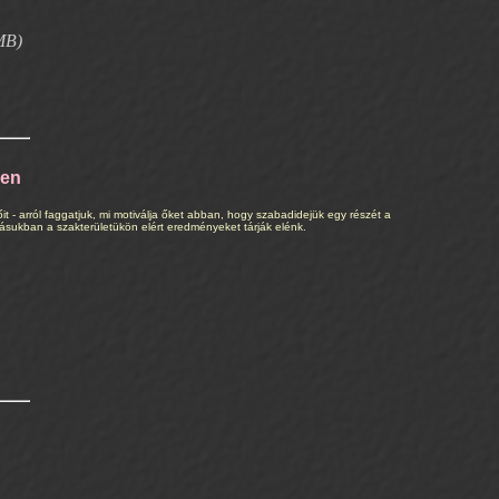
MB)
ben
t - arról faggatjuk, mi motiválja őket abban, hogy szabadidejük egy részét a
ásukban a szakterületükön elért eredményeket tárják elénk.