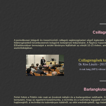
Csillag
A periodikusan kitáguló és összehúzódó csillagok sajátrezgéseket végző égitestek, 
földrengésekből következtetnek bolygónk belsejének felépítésére. A Naphoz hasonló 
Előadásunkban bemutatjuk a terület látványos fejlődését az elmúlt 10-15 évben, amibe
asztrofizikájában.
Csillagrengések ku
Dr. Kiss László - 2017
A csak hang (MP3) válto
Barlangkutat
Fehér foltok a Földön már csak az óceánok mélyén és a barlangokban találhatók. Cs
bemutatni, hogy az egyetemi kutatómunka, a technika és a tudomány legújabb vívmány
hajtóerejéről, a technikai és tudományos háttérről, az elért eredményekről, úgy kia