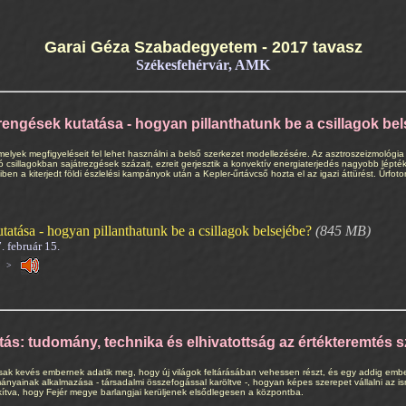
Garai Géza Szabadegyetem - 2017 tavasz
Székesfehérvár, AMK
rengések kutatása - hogyan pillanthatunk be a csillagok be
melyek megfigyeléseit fel lehet használni a belső szerkezet modellezésére. Az asztroszeizmológi
csillagokban sajátrezgések százait, ezreit gerjesztik a konvektív energiaterjedés nagyobb lépt
n a kiterjedt földi észlelési kampányok után a Kepler-űrtávcső hozta el az igazi áttürést. Űrfot
tatása - hogyan pillanthatunk be a csillagok belsejébe?
(845 MB)
. február 15.
zat >
ás: tudomány, technika és elhivatottság az értékteremtés 
ak kevés embernek adatik meg, hogy új világok feltárásában vehessen részt, és egy addig ember
ainak alkalmazása - társadalmi összefogással karöltve -, hogyan képes szerepet vállalni az isme
lakítva, hogy Fejér megye barlangjai kerüljenek elsődlegesen a központba.