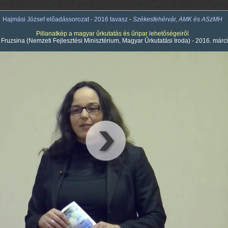
Hajmási József előadássorozat - 2016 tavasz
-
Székesfehérvár, AMK és ASzMH
Pillanatkép a magyar űrkutatás és űripar lehetőségeiről
i Fruzsina (Nemzeti Fejlesztési Minisztérium, Magyar Űrkutatási Iroda) - 2016. márc
00
:
00
:
00
|
00
:
00
:
00