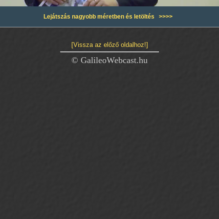
Lejátszás nagyobb méretben és letöltés >>>>
[Vissza az előző oldalhoz!]
© GalileoWebcast.hu