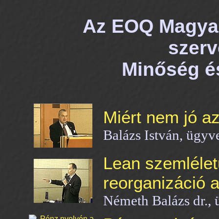
Az EOQ Magyar
szer
Minőség é
Miért nem jó az
Balázs István, ügyv
Lean szemlélet
reorganizáció 
Németh Balázs dr., 