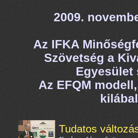
2009. november
Az IFKA Minőségfe
Szövetség a Ki
Egyesület
Az EFQM modell, 
kilába
Tudatos változ