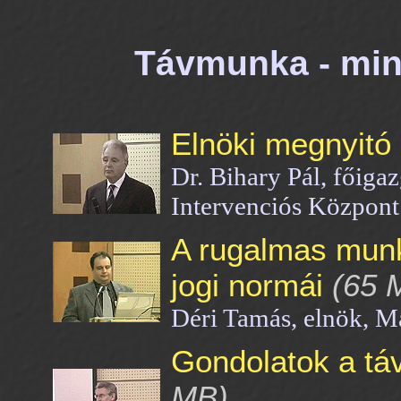
Távmunka - min
Elnöki megnyitó
Dr. Bihary Pál, főiga
Intervenciós Központ
A rugalmas munk
jogi normái
(65 
Déri Tamás, elnök, 
Gondolatok a tá
MB)