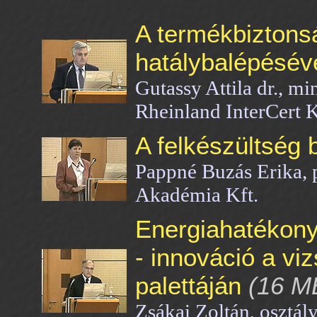
A termékbiztons
hatálybalépésév
Gutassy Attila dr., m
Rheinland InterCert K
A felkészültség 
Pappné Buzás Erika, 
Akadémia Kft.
Energiahatékony
- innováció a vi
palettáján
(16 M
Zsákai Zoltán, osztá