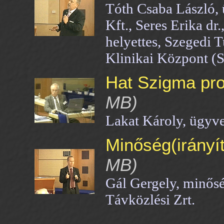
Tóth Csaba László,
Kft., Seres Erika dr.
helyettes, Szegedi
Klinikai Központ
Hat Szigma proj
MB)
Lakat Károly, ügyve
Minőség(irányí
MB)
Gál Gergely, minősé
Távközlési Zrt.