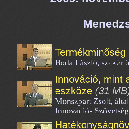
Menedzs
Termékminőség - 
Boda László, szakér
Innováció, mint 
eszköze
(31 MB
Monszpart Zsolt, álta
Innovációs Szövetség
Hatékonyságnöve