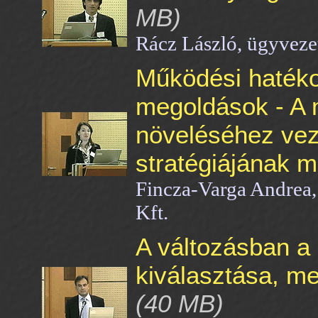
MB)
Rácz László, ügyveze
Működési hatéko
megoldások - A
növeléséhez veze
stratégiájának 
Fincza-Varga Andrea
Kft.
A változásban a 
kiválasztása, me
(40 MB)