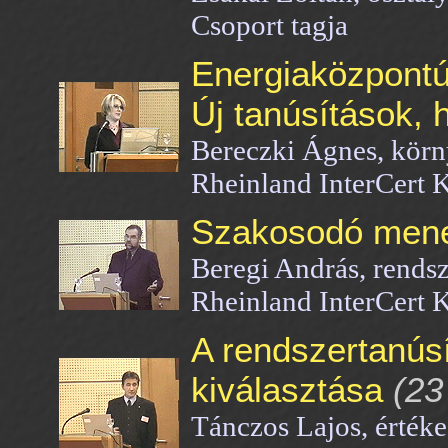
Csoport tagja
Energiaközpontú
Új tanúsítások, h
Bereczki Ágnes, kör
Rheinland InterCert K
Szakosodó men
Beregi András, rendsz
Rheinland InterCert K
A rendszertanúsí
kiválasztása
(23
Tánczos Lajos, érték