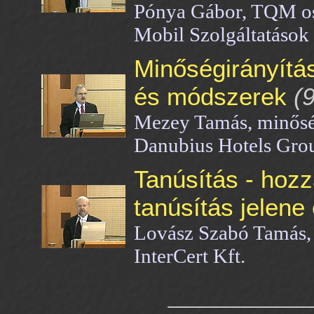
Pónya Gábor, TQM os
Mobil Szolgáltatások
Minőségirányítá
és módszerek
(9
Mezey Tamás, minőség
Danubius Hotels Gro
Tanúsítás - hozz
tanúsítás jelene 
Lovász Szabó Tamás,
InterCert Kft.