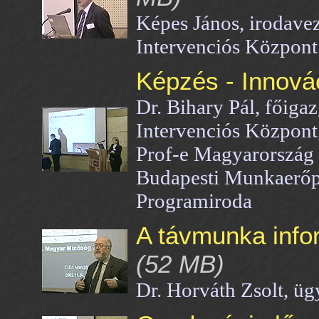
Képes János, irodave
Intervenciós Közpon
Képzés - Innová
Dr. Bihary Pál, főiga
Intervenciós Központ
Prof-e Magyarország 
Budapesti Munkaerőp
Programiroda
A távmunka info
(52 MB)
Dr. Horváth Zsolt, ü