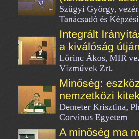
Szügyi György, ve
Tanácsadó és Képzés
Integrált Irányí
a kiválóság útjá
Lőrinc Ákos, MIR vez
Vízművek Zrt.
Minőség: eszkö
nemzetközi kitek
Demeter Krisztina, P
Corvinus Egyetem
A minőség ma m