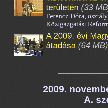
területén
(33 MB
Ferencz Dóra, osztál
Közigazgatási Refor
A 2009. évi Mag
átadása
(64 MB)
2009. november
A. sz