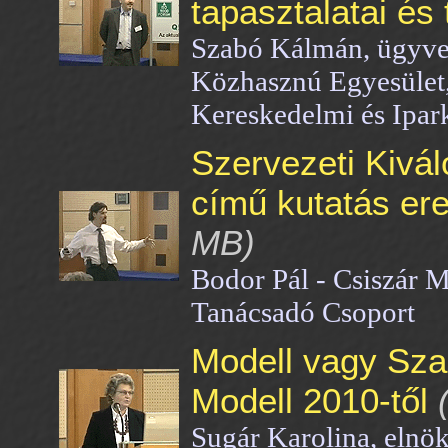
tapasztalatai és
Szabó Kálmán, ügyvez
Közhasznú Egyesület, 
Kereskedelmi és Ipa
Szervezeti Kivá
című kutatás e
MB)
Bodor Pál - Csiszár M
Tanácsadó Csoport
Modell vagy Sz
Modell 2010-től
(
Sugár Karolina, elnö