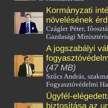
Kormányzati int
növelésének ér
Czágler Péter, főosztá
Gazdasági Minisztéri
A jogszabályi vá
fogyasztóvédelm
(47 MB)
Szűcs András, szakma
Fogyasztóvédelmi Ha
Ügyfél-elégedet
biztosítása az u