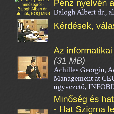
Pénz nyelvén a
Balogh Albert dr.,
Kérdések, vála
Az informatikai
(31 MB)
Achilles Georgiu, A
Management at CEU 
ügyvezető, INFOBI
Minőség és ha
- Hat Szigma l