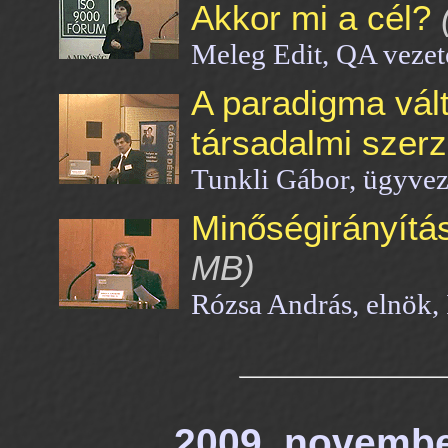
Akkor mi a cél?
Meleg Edit, QA vezet
A paradigma vált
társadalmi szer
Tunkli Gábor, ügyvez
Minőségirányítás
MB)
Rózsa András, elnök
2009. november