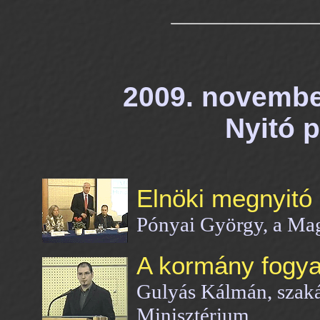
2009. november 
Nyitó p
Elnöki megnyitó
Pónyai György, a Ma
A kormány fogyas
Gulyás Kálmán, szaká
Minisztérium