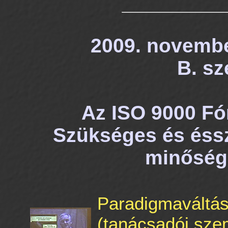
2009. november
B. sz
Az ISO 9000 F
Szükséges és éss
minőség
Paradigmaváltá
(tanácsadói sze