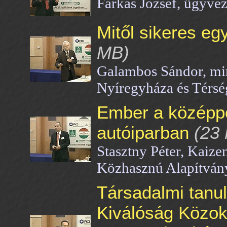
Farkas József, ügyvez
Mitől sikeres eg
MB)
Galambos Sándor, min
Nyíregyháza és Térsé
Ember a középpo
autóiparban
(23
Stasztny Péter, Kaize
Közhasznú Alapítván
Társadalmi tanul
Kiválóság Közokt