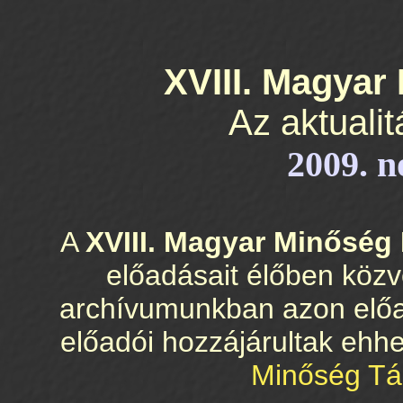
XVIII. Magyar
Az aktualit
2009. n
A
XVIII. Magyar Minőség
előadásait élőben közve
archívumunkban azon előa
előadói hozzájárultak ehh
Minőség Tá